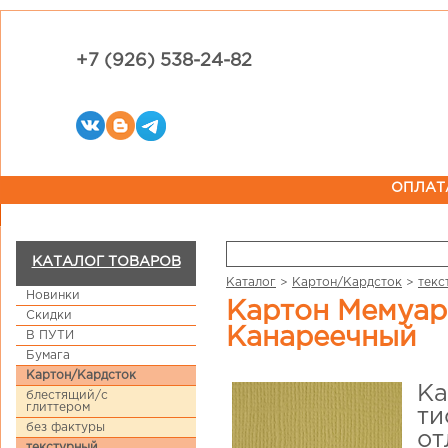
+7 (926) 538-24-82
ОПЛАТ
КАТАЛОГ ТОВАРОВ
Каталог
>
Картон/Кардсток
>
текс
Новинки
Картон Мемуарис с фактурой льна 30,5 х 30,5 см
Скидки
Канареечный
В ПУТИ
Бумага
Картон/Кардсток
Ка
блестящий/с
глиттером
ти
без фактуры
от
текстурный