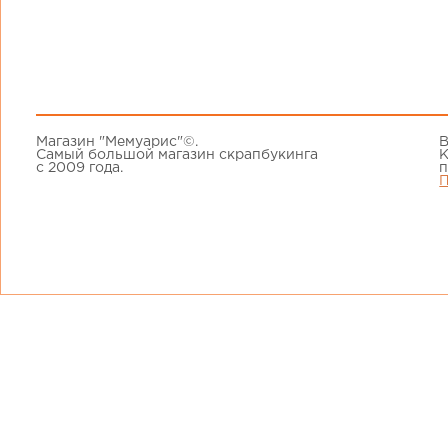
Магазин "Мемуарис"©.
В
Самый большой магазин скрапбукинга
К
с 2009 года.
п
П