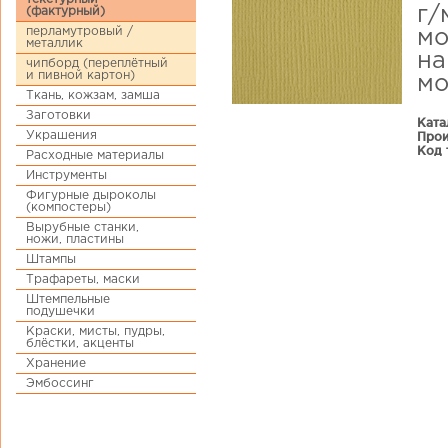
г/
(фактурный)
перламутровый /
мо
металлик
на
чипборд (переплётный
и пивной картон)
мо
Ткань, кожзам, замша
Заготовки
Ката
Украшения
Прои
Код 
Расходные материалы
Инструменты
Фигурные дыроколы
(компостеры)
Вырубные станки,
ножи, пластины
Штампы
Трафареты, маски
Штемпельные
подушечки
Краски, мисты, пудры,
блёстки, акценты
Хранение
Эмбоссинг