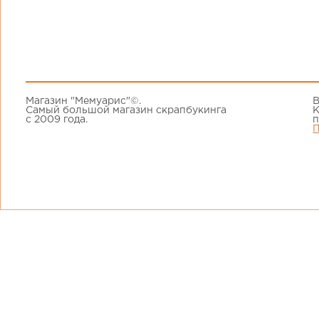
Магазин "Мемуарис"©.
В
Самый большой магазин скрапбукинга
К
с 2009 года.
п
П