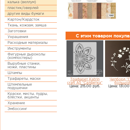
калька (веллум)
пластик/оверлей
другие виды бумаги
Картон/Кардсток
Ткань, кожзам, замша
Заготовки
С этим товаром покуп
Украшения
Расходные материалы
Инструменты
Фигурные дыроколы
(компостеры)
Вырубные станки,
ножи, пластины
Штампы
Трафареты, маски
Трафарет Katrin
Чипборд "
craft А5 "Салфетка"
большой
Штемпельные
Цена: 215.00 руб.
Цена: 131.00
подушечки
Краски, мисты, пудры,
блёстки, акценты
Хранение
Эмбоссинг