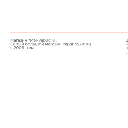
Магазин "Мемуарис"©.
В
Самый большой магазин скрапбукинга
К
с 2009 года.
п
П