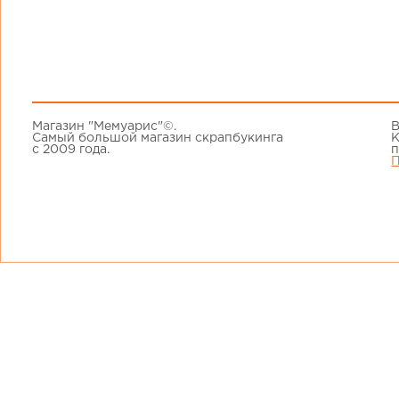
Магазин "Мемуарис"©.
В
Самый большой магазин скрапбукинга
К
с 2009 года.
п
П