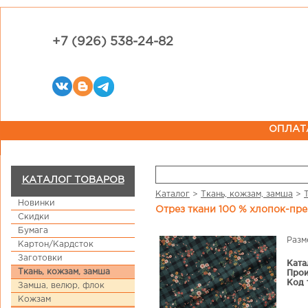
+7 (926) 538-24-82
ОПЛАТ
КАТАЛОГ ТОВАРОВ
Каталог
>
Ткань, кожзам, замша
>
Новинки
Отрез ткани 100 % хлопок-пр
Скидки
Бумага
Разм
Картон/Кардсток
Заготовки
Ката
Ткань, кожзам, замша
Прои
Код 
Замша, велюр, флок
Кожзам