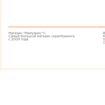
Магазин "Мемуарис"©.
В
Самый большой магазин скрапбукинга
К
с 2009 года.
п
П