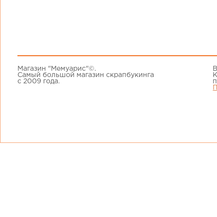
Магазин "Мемуарис"©.
В
Самый большой магазин скрапбукинга
К
с 2009 года.
п
П