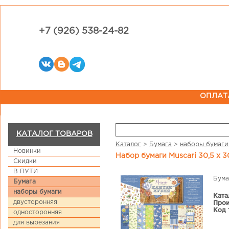
+7 (926) 538-24-82
ОПЛАТ
КАТАЛОГ ТОВАРОВ
Каталог
>
Бумага
>
наборы бумаги
Новинки
Набор бумаги Muscari 30,5 х 
Скидки
В ПУТИ
Бума
Бумага
наборы бумаги
Ката
двусторонняя
Прои
Код 
односторонняя
для вырезания