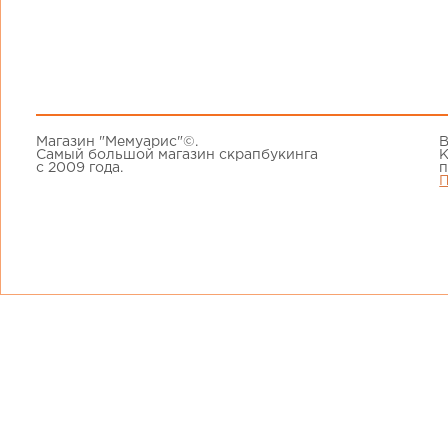
Магазин "Мемуарис"©.
В
Самый большой магазин скрапбукинга
К
с 2009 года.
п
П