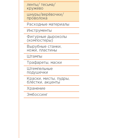
ленты/ тесьма/
кружево
шнуры/верёвочки/
проволока
Расходные материалы
Инструменты
Фигурные дыроколы
(компостеры)
Вырубные станки,
ножи, пластины
Штампы
Трафареты, маски
Штемпельные
подушечки
Краски, мисты, пудры,
блёстки, акценты
Хранение
Эмбоссинг