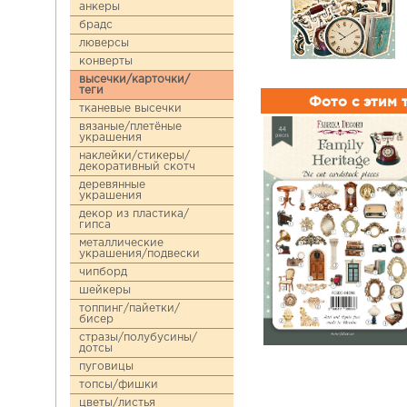
анкеры
брадс
люверсы
конверты
высечки/карточки/
теги
Фото с этим
тканевые высечки
вязаные/плетёные
украшения
наклейки/стикеры/
декоративный скотч
деревянные
украшения
декор из пластика/
гипса
металлические
украшения/подвески
чипборд
шейкеры
топпинг/пайетки/
бисер
стразы/полубусины/
дотсы
пуговицы
топсы/фишки
цветы/листья