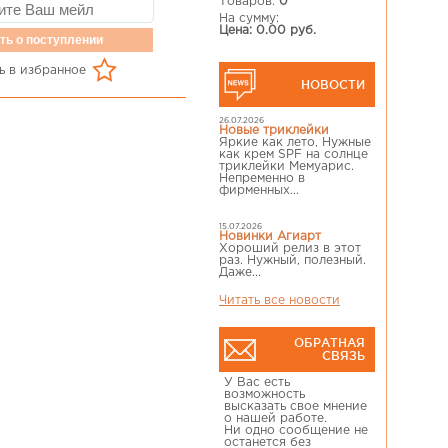
Товаров:
0
На сумму:
Цена: 0.00 руб.
ть о поступлении
ь в избранное
НОВОСТИ
26.07.2026
Новые триклейки
Яркие как лето, Нужные
как крем SPF на солнце
триклейки Мемуарис.
Непременно в
фирменных...
15.07.2026
Новинки Агиарт
Хороший релиз в этот
раз. Нужный, полезный.
Даже...
Читать все новости
ОБРАТНАЯ
СВЯЗЬ
У Вас есть
возможность
высказать свое мнение
о нашей работе.
Ни одно сообщение не
останется без