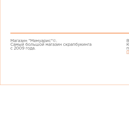
Магазин "Мемуарис"©.
В
Самый большой магазин скрапбукинга
К
с 2009 года.
п
П