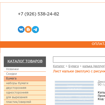
+7 (926) 538-24-82
ОПЛАТ
КАТАЛОГ ТОВАРОВ
Каталог
>
Бумага
>
калька (веллум
Новинки
Лист кальки (веллум) с рису
Скидки
Бумага
Деко
наборы бумаги
90 г
двусторонняя
Ката
односторонняя
Прои
для вырезания
Код 
пластик/оверлей