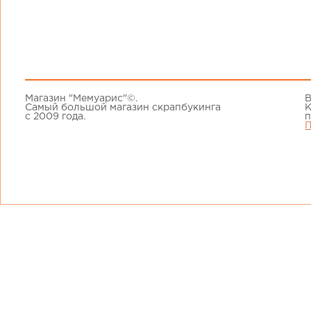
Магазин "Мемуарис"©.
В
Самый большой магазин скрапбукинга
К
с 2009 года.
п
П