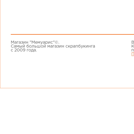
Магазин "Мемуарис"©.
В
Самый большой магазин скрапбукинга
К
с 2009 года.
п
П