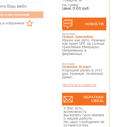
Товаров:
0
На сумму:
Цена: 0.00 руб.
ть о поступлении
ь в избранное
НОВОСТИ
26.07.2026
Новые триклейки
Яркие как лето, Нужные
как крем SPF на солнце
триклейки Мемуарис.
Непременно в
фирменных...
15.07.2026
Новинки Агиарт
Хороший релиз в этот
раз. Нужный, полезный.
Даже...
Читать все новости
ОБРАТНАЯ
СВЯЗЬ
У Вас есть
возможность
высказать свое мнение
о нашей работе.
Ни одно сообщение не
останется без