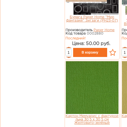
Бумага Paper Home "Мир
фантазий" Зигзаги (PH23-07)
В
Производитель
Paper Home
Пр
Код товара
0002880
Ко
Последний!
По
Цена: 50.00 руб.
Картон Мемуарис с фактурой
Ка
льна 30,5 х 30,5 см
Желтовато-зелёный