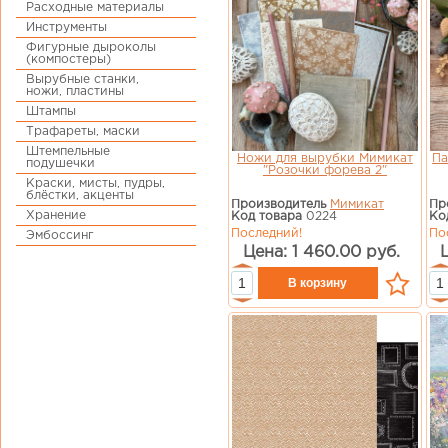
Расходные материалы
Инструменты
Фигурные дыроколы
(компостеры)
Вырубные станки,
ножи, пластины
Штампы
Трафареты, маски
Штемпельные
Ножи для вырубки Мимикат
Па
подушечки
"Розочки форева 2"
Краски, мисты, пудры,
блёстки, акценты
Производитель
Мимикат
Пр
Хранение
Код товара
0224
Ко
Последний!
По
Эмбоссинг
Цена: 1 460.00 руб.