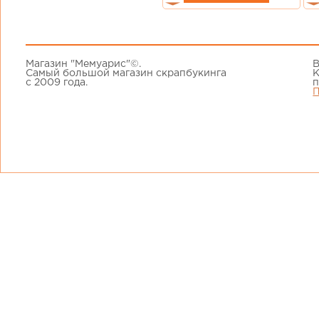
Магазин "Мемуарис"©.
В
Самый большой магазин скрапбукинга
К
с 2009 года.
п
П