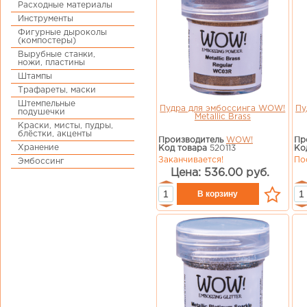
Расходные материалы
Инструменты
Фигурные дыроколы
(компостеры)
Вырубные станки,
ножи, пластины
Штампы
Трафареты, маски
Штемпельные
Пудра для эмбоссинга WOW!
Пу
подушечки
Metallic Brass
Краски, мисты, пудры,
блёстки, акценты
Производитель
WOW!
Пр
Хранение
Код товара
520113
Ко
Заканчивается!
По
Эмбоссинг
Цена: 536.00 руб.