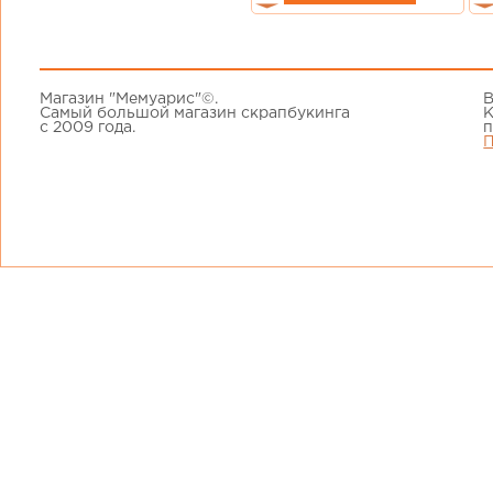
Магазин "Мемуарис"©.
В
Самый большой магазин скрапбукинга
К
с 2009 года.
п
П