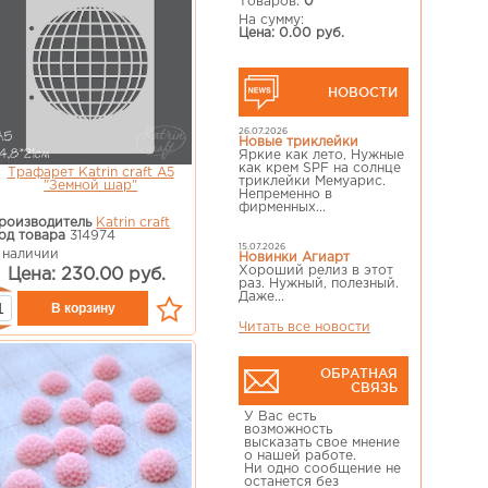
Товаров:
0
На сумму:
Цена: 0.00 руб.
НОВОСТИ
26.07.2026
Новые триклейки
Яркие как лето, Нужные
как крем SPF на солнце
Трафарет Katrin craft А5
триклейки Мемуарис.
"Земной шар"
Непременно в
фирменных...
роизводитель
Katrin craft
од товара
314974
15.07.2026
 наличии
Новинки Агиарт
Хороший релиз в этот
Цена: 230.00 руб.
раз. Нужный, полезный.
Даже...
Читать все новости
ОБРАТНАЯ
СВЯЗЬ
У Вас есть
возможность
высказать свое мнение
о нашей работе.
Ни одно сообщение не
останется без