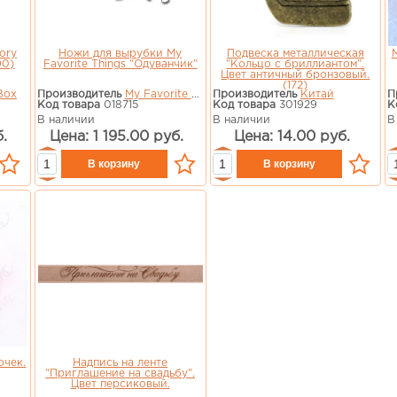
ory
Ножи для вырубки My
Подвеска металлическая
90)
Favorite Things "Одуванчик"
"Кольцо с бриллиантом".
Цвет античный бронзовый.
(172)
Box
Производитель
My Favorite Things
Производитель
Китай
П
Код товара
018715
Код товара
301929
К
В наличии
В наличии
В
.
Цена: 1 195.00 руб.
Цена: 14.00 руб.
очек.
Надпись на ленте
"Приглашение на свадьбу".
Цвет персиковый.