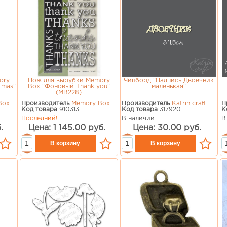
ory
Нож для вырубки Memory
Чипборд "Надпись Двоечник
tmas"
Box "Фоновый Thank you"
маленькая"
(MB228)
Box
Производитель
Memory Box
Производитель
Katrin craft
П
Код товара
910313
Код товара
317920
К
Последний!
В наличии
В
.
Цена: 1 145.00 руб.
Цена: 30.00 руб.