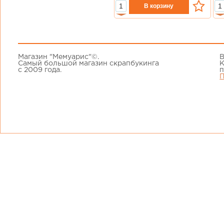
Магазин "Мемуарис"©.
В
Самый большой магазин скрапбукинга
К
с 2009 года.
п
П