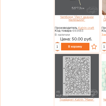
Чипборд "Лист акации
Т
маленький"
Ц
Производитель
Katrin craft
Пр
Код товара
693483
Ко
В наличии
За
Цена: 50.00 руб.
Трафарет Katrin "Маки"
Ч