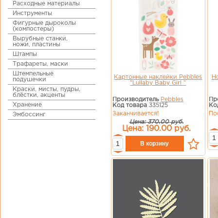
Расходные материалы
Инструменты
Фигурные дыроколы
(компостеры)
Вырубные станки,
ножи, пластины
Штампы
Трафареты, маски
Штемпельные
Картонные наклейки Pebbles
Но
подушечки
"Lullaby Baby Girl "
Краски, мисты, пудры,
блёстки, акценты
Производитель
Pebbles
Пр
Хранение
Код товара
335125
Ко
Заканчивается!
По
Эмбоссинг
Цена: 370.00 руб.
Цена: 190.00 руб.