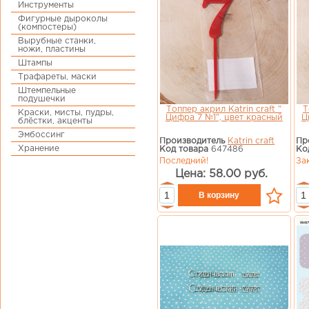
Инструменты
Фигурные дыроколы
(компостеры)
Вырубные станки,
ножи, пластины
Штампы
Трафареты, маски
Штемпельные
подушечки
Топпер акрил Katrin craft "
Т
Краски, мисты, пудры,
Цифра 7 №1", цвет красный
Ц
блёстки, акценты
Эмбоссинг
Производитель
Katrin craft
Пр
Хранение
Код товара
647486
Ко
Последний!
За
Цена: 58.00 руб.