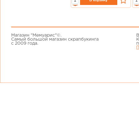
Магазин "Мемуарис"©.
В
Самый большой магазин скрапбукинга
К
с 2009 года.
п
П