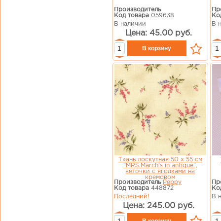
Производитель
Пр
Код товара
059638
Ко
В наличии
В 
Цена: 45.00 руб.
Ткань лоскутная 50 х 55 см
"MRS.March's in antique",
веточки с ягодками на
кремовом
Производитель
Peppy
Пр
Код товара
448872
Ко
Последний!
В 
Цена: 245.00 руб.