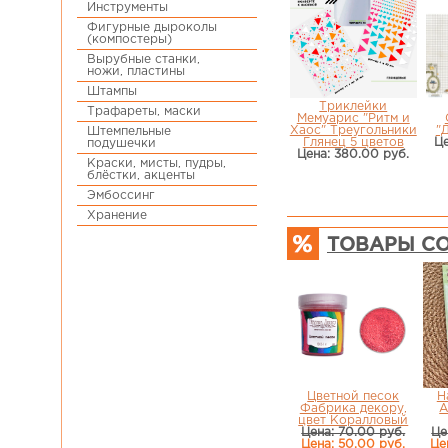
Инструменты
Фигурные дыроколы
(компостеры)
Вырубные станки,
ножи, пластины
Штампы
Триклейки
Трафареты, маски
Мемуарис "Ритм и
Хаос" Треугольники
"
Штемпельные
Глянец 5 цветов
Це
подушечки
Цена: 380.00 руб.
Краски, мисты, пудры,
блёстки, акценты
Эмбоссинг
Хранение
ТОВАРЫ СО
Цветной песок
Н
Фабрика декору,
A
цвет Коралловый
Цена: 70.00 руб.
Це
Цена: 50.00 руб.
Це