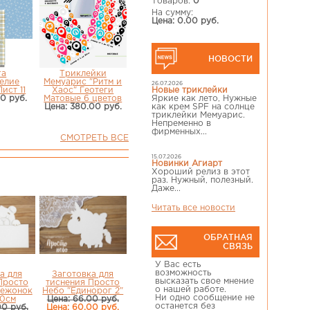
Товаров:
0
На сумму:
Цена: 0.00 руб.
НОВОСТИ
га
Триклейки
елие
Мемуарис "Ритм и
26.07.2026
ист 11
Хаос" Геотеги
Новые триклейки
00 руб.
Матовые 6 цветов
Яркие как лето, Нужные
Цена: 380.00 руб.
как крем SPF на солнце
триклейки Мемуарис.
Непременно в
фирменных...
СМОТРЕТЬ ВСЕ
15.07.2026
Новинки Агиарт
Хороший релиз в этот
раз. Нужный, полезный.
Даже...
Читать все новости
ОБРАТНАЯ
СВЯЗЬ
У Вас есть
возможность
а для
Заготовка для
высказать свое мнение
Просто
тиснения Просто
о нашей работе.
вежонок
Небо "Единорог 2"
Ни одно сообщение не
30см
Цена: 66.00 руб.
останется без
00 руб.
Цена: 60.00 руб.