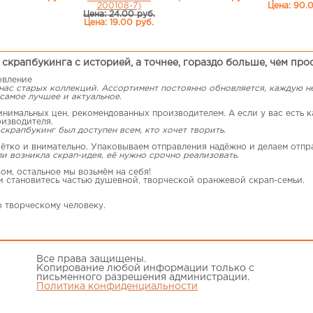
200108-7)
Цена: 90.
Цена: 24.00 руб.
Цена: 19.00 руб.
скрапбукинга с историей, а точнее, гораздо больше, чем про
овление
 нас старых коллекций. Ассортимент постоянно обновляется, каждую 
самое лучшее и актуальное.
имальных цен, рекомендованных производителем. А если у вас есть ка
оизводителя.
скрапбукинг был доступен всем, кто хочет творить.
ётко и внимательно. Упаковываем отправления надёжно и делаем отпр
ли возникла скрап-идея, её нужно срочно реализовать.
ом, остальное мы возьмём на себя!
 и становитесь частью душевной, творческой оранжевой скрап-семьи.
о творческому человеку.
Все права защищены.
Копирование любой информации только с
письменного разрешения администрации.
Политика конфиденциальности