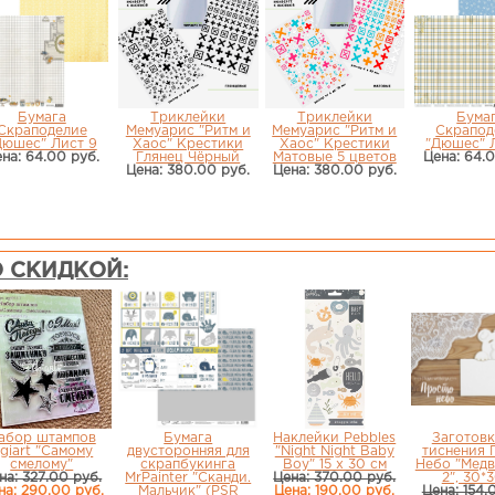
Бумага
Триклейки
Триклейки
Бума
Скраподелие
Мемуарис "Ритм и
Мемуарис "Ритм и
Скрапод
Дюшес" Лист 9
Хаос" Крестики
Хаос" Крестики
"Дюшес" Л
на: 64.00 руб.
Глянец Чёрный
Матовые 5 цветов
Цена: 64.
Цена: 380.00 руб.
Цена: 380.00 руб.
 СКИДКОЙ:
абор штампов
Бумага
Наклейки Pebbles
Заготовк
giart "Самому
двусторонняя для
"Night Night Baby
тиснения 
смелому"
скрапбукинга
Boy" 15 х 30 см
Небо "Мед
на: 327.00 руб.
MrPainter "Сканди.
Цена: 370.00 руб.
2", 30*
на: 290.00 руб.
Мальчик" (PSR
Цена: 190.00 руб.
Цена: 154.