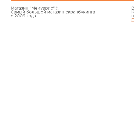
Магазин "Мемуарис"©.
В
Самый большой магазин скрапбукинга
К
с 2009 года.
п
П