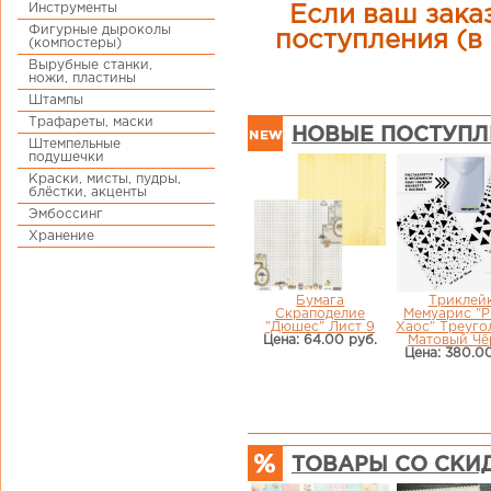
Инструменты
Если ваш заказ
Фигурные дыроколы
поступления (в 
(компостеры)
Вырубные станки,
ножи, пластины
Штампы
Трафареты, маски
НОВЫЕ ПОСТУПЛ
Штемпельные
подушечки
Краски, мисты, пудры,
блёстки, акценты
Эмбоссинг
Хранение
Бумага
Триклей
Скраподелие
Мемуарис "Р
"Дюшес" Лист 9
Хаос" Треуго
Цена: 64.00 руб.
Матовый Чё
Цена: 380.00
ТОВАРЫ СО СКИ