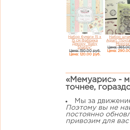
Набор бумаги 15 х
Набор шта
15 см Фабрика
Agiart "Почт
Декору "Baby
Мороза
Shabby"
Цена: 365.00
Цена: 150.00 руб.
Цена: 290.00
Цена: 120.00 руб.
«Мемуарис» - м
точнее, горазд
Мы за движени
Поэтому вы не на
постоянно обнов
привозим для вас