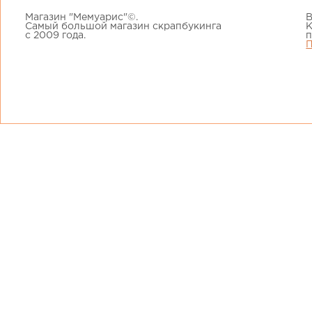
Магазин "Мемуарис"©.
В
Самый большой магазин скрапбукинга
К
с 2009 года.
п
П