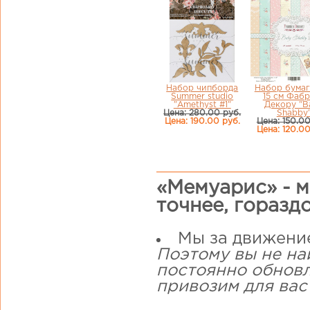
Набор чипборда
Набор бумаг
Summer studio
15 см Фаб
"Amethyst #1"
Декору "B
Цена: 280.00 руб.
Shabby
Цена: 190.00 руб.
Цена: 150.00
Цена: 120.00
«Мемуарис» - м
точнее, горазд
Мы за движени
Поэтому вы не на
постоянно обнов
привозим для вас