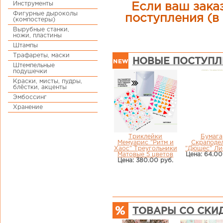
Инструменты
Если ваш заказ
Фигурные дыроколы
поступления (в 
(компостеры)
Вырубные станки,
ножи, пластины
Штампы
Трафареты, маски
НОВЫЕ ПОСТУПЛ
Штемпельные
подушечки
Краски, мисты, пудры,
блёстки, акценты
Эмбоссинг
Хранение
Триклейки
Бумага
Мемуарис "Ритм и
Скраподе
Хаос" Треугольники
"Дюшес" Ли
Матовые 5 цветов
Цена: 64.00
Цена: 380.00 руб.
ТОВАРЫ СО СКИ