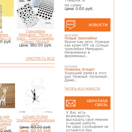
Товаров:
0
На сумму:
Цена: 0.00 руб.
НОВОСТИ
га
Триклейки
елие
Мемуарис "Ритм и
26.07.2026
Лист 6
Хаос" Треугольники
Новые триклейки
00 руб.
Глянец Чёрный
Яркие как лето, Нужные
Цена: 380.00 руб.
как крем SPF на солнце
триклейки Мемуарис.
Непременно в
фирменных...
СМОТРЕТЬ ВСЕ
15.07.2026
Новинки Агиарт
Хороший релиз в этот
раз. Нужный, полезный.
Даже...
Читать все новости
ОБРАТНАЯ
СВЯЗЬ
У Вас есть
возможность
а для
Штамп Stylish
высказать свое мнение
Просто
Stamps"Швейцарский
о нашей работе.
рафик
нож"
Ни одно сообщение не
30см
Цена: 165.00 руб.
останется без
00 руб.
Цена: 120.00 руб.