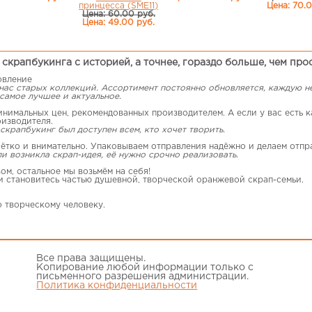
принцесса (SME11)
Цена: 70.
Цена: 60.00 руб.
Цена: 49.00 руб.
скрапбукинга с историей, а точнее, гораздо больше, чем про
овление
 нас старых коллекций. Ассортимент постоянно обновляется, каждую 
самое лучшее и актуальное.
имальных цен, рекомендованных производителем. А если у вас есть ка
оизводителя.
скрапбукинг был доступен всем, кто хочет творить.
ётко и внимательно. Упаковываем отправления надёжно и делаем отпр
ли возникла скрап-идея, её нужно срочно реализовать.
ом, остальное мы возьмём на себя!
 и становитесь частью душевной, творческой оранжевой скрап-семьи.
о творческому человеку.
Все права защищены.
Копирование любой информации только с
письменного разрешения администрации.
Политика конфиденциальности