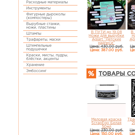
Расходные материалы
Инструменты
Фигурные дыроколы
(компостеры)
Вырубные станки,
ножи, пластины
В ПУТИ до 19.08
В 
Штампы
Ножи для вырубки
Н
Agiart "Детские
Ag
Трафареты, маски
надписи"
Штемпельные
Цена: 430.00 руб.
Це
подушечки
Цена: 387.00 руб.
Це
Краски, мисты, пудры,
блёстки, акценты
Хранение
Эмбоссинг
ТОВАРЫ СО
Меловая краска
Тра
ScrapEgo Белая
2
50мл
Цена: 230.00 руб.
Це
Цена: 150.00 руб.
Це