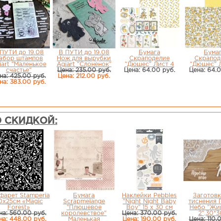
ПУТИ до 19.08
В ПУТИ до 19.08
Бумага
Бума
абор штампов
Нож для вырубки
Скраподелие
Скрапод
iart "Маленькое
Agiart "Слоненок"
"Дюшес" Лист 4
"Дюшес" 
счастье"
Цена: 235.00 руб.
Цена: 64.00 руб.
Цена: 64.
на: 425.00 руб.
Цена: 212.00 руб.
на: 383.00 руб.
 СКИДКОЙ:
фарет Stamperia
Бумага
Наклейки Pebbles
Заготовк
0х25см «Magic
Scrapmelange
"Night Night Baby
тиснения 
Forest»
"Плюшевое
Boy" 15 х 30 см
Небо "Жи
на: 560.00 руб.
королевствое"
Цена: 370.00 руб.
2",30*
на: 448.00 руб.
Маленькая
Цена: 190.00 руб.
Цена: 110.