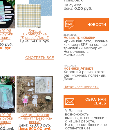
Товаров:
0
На сумму:
Цена: 0.00 руб.
НОВОСТИ
 19.08
Бумага
вырубки
Скраподелие
26.07.2026
етские
"Дюшес" Лист 11
Новые триклейки
си"
Цена: 64.00 руб.
Яркие как лето, Нужные
00 руб.
как крем SPF на солнце
00 руб.
триклейки Мемуарис.
Непременно в
фирменных...
СМОТРЕТЬ ВСЕ
15.07.2026
Новинки Агиарт
Хороший релиз в этот
раз. Нужный, полезный.
Даже...
Читать все новости
ОБРАТНАЯ
СВЯЗЬ
У Вас есть
возможность
 19.08
Набор штампов
высказать свое мнение
вырубки
Мимикат "Девочка-
о нашей работе.
азовые
весна"
Ни одно сообщение не
№5"
Цена: 720.00 руб.
останется без
.00 руб.
Цена: 500.00 руб.