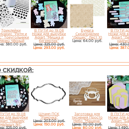
Триклейки
В ПУТИ до 19.08
Бумага
В ПУТИ до
муарис "Ритм и
Ножи для вырубки
Скраподелие
Ножи для 
с" Треугольники
Agiart "Мишка и
"Дюшес" Лист 10
Agiart "Д
лянец Чёрный
бегемотик"
Цена: 64.00 руб.
надпи
на: 380.00 руб.
Цена: 325.00 руб.
Цена: 430.
Цена: 293.00 руб.
Цена: 387.
 СКИДКОЙ:
ПУТИ до 19.08
Штамп ПСК
Заготовка для
В ПУТИ до
жи для вырубки
"Рамочка"
тиснения Просто
Ножи для 
giart "Нашему
Цена: 203.00 руб.
Небо "Машина"
Agiart "Б
малышу №1"
Цена: 150.00 руб.
Цена: 110.00 руб.
формы 
на: 325.00 руб.
Цена: 80.00 руб.
Цена: 1 490