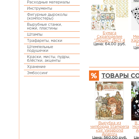
Расходные материалы
Инструменты
Фигурные дыроколы
(компостеры)
Вырубные станки,
ножи, пластины
Бумага
Штампы
Скраподелие
Ме
"Дюшес" Лист 4
Хао
Трафареты, маски
Цена: 64.00 руб.
Г
Штемпельные
Це
подушечки
Краски, мисты, пудры,
блёстки, акценты
Хранение
Эмбоссинг
ТОВАРЫ СО
Вырубка из
В 
чипборда Stamperia
Но
«Sir Vagabond
A
Aviator»
Цена: 560.00 руб.
Це