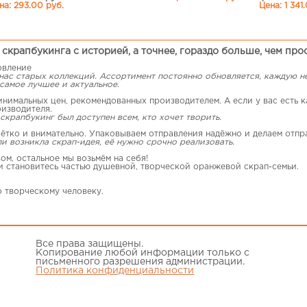
на: 293.00 руб.
Цена: 1 341
скрапбукинга с историей, а точнее, гораздо больше, чем про
овление
 нас старых коллекций. Ассортимент постоянно обновляется, каждую 
самое лучшее и актуальное.
имальных цен, рекомендованных производителем. А если у вас есть ка
оизводителя.
скрапбукинг был доступен всем, кто хочет творить.
ётко и внимательно. Упаковываем отправления надёжно и делаем отпр
ли возникла скрап-идея, её нужно срочно реализовать.
ом, остальное мы возьмём на себя!
 и становитесь частью душевной, творческой оранжевой скрап-семьи.
о творческому человеку.
Все права защищены.
Копирование любой информации только с
письменного разрешения администрации.
Политика конфиденциальности